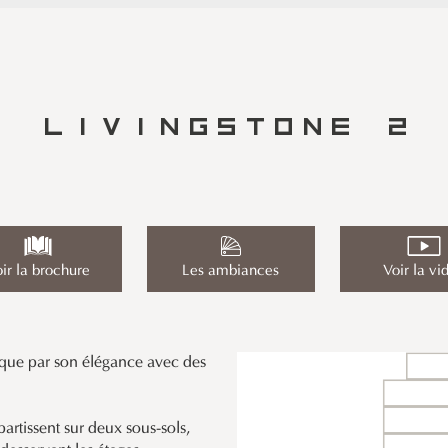
LIVINGSTONE 2
ir la brochure
Les ambiances
Voir la vi
rque par son élégance avec des
partissent sur deux sous-sols,