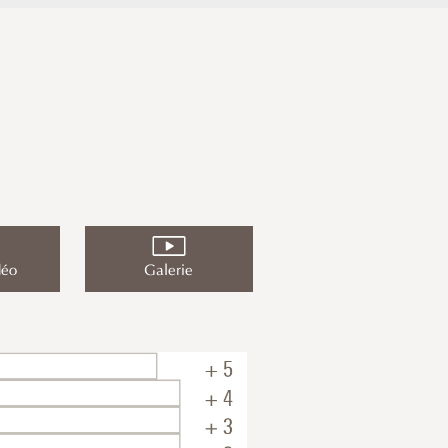
déo
Galerie