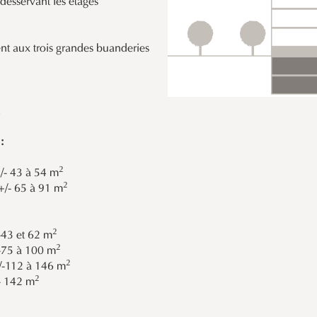
desservant les étages
nt aux trois grandes buanderies
.
:
2
/- 43 à 54 m
2
+/- 65 à 91 m
2
-43 et 62 m
2
-75 à 100 m
2
/-112 à 146 m
2
- 142 m